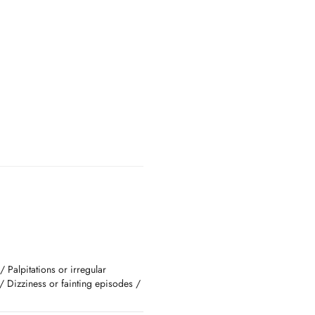
 Palpitations or irregular
/ Dizziness or fainting episodes /
e Replacement Therapy
, Karotis Doppler, Stress ECG,