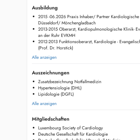
Exercise ECG, 24-Hour Holter, ECG 24-Hour Blood Press
Ausbildung
2015 -06.2026 Praxis Inhaber/ Partner Kardiologische 
Available Services:
Düsseldorf/ Mönchengladbach
- Cardiovascular check-up
2013-2015 Oberarzt, Kardiopulmonologische Klinik- E
- Shortness of Breath Consultation
an der Ruhr EVKMH
- Chest Pain Consultation
2012-2013 Funktionsoberarzt, Kardiologie - Evangeli
- Blood Pressure Consultation
(Prof. Dr. Horstick)
- Lipidology Consultation
- Swollen Legs Consultation
Alle anzeigen
- Arrhythmia Consultation
- Syncope (Fainting) Consultation
Auszeichnungen
- Hormone Replacement Therapy Consultation
Zusatzbezeichnung Notfallmedizin
More information: https://care.findelmedic.lu/dr-paschalis
Hypertensiologie (DHL)
Extensive clinical experience in Germany and founding phy
Lipidologie (DGFL)
Mülheim. For more information: https://www.herzquartier
Alle anzeigen
Secretariat: +352 27 99 59 59
Un centre médical pluridisciplinaire au Findel. Parcours d
Mitgliedschaften
Luxembourg Society of Cardiology
Deutsche Gesellschaft für Kardiologie