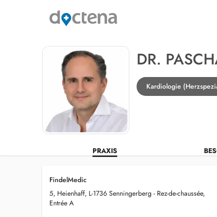
DR. PASCH
Kardiologie (Herzspezi
PRAXIS
BES
FindelMedic
5, Heienhaff, L-1736 Senningerberg - Rez-de-chaussée,
Entrée A