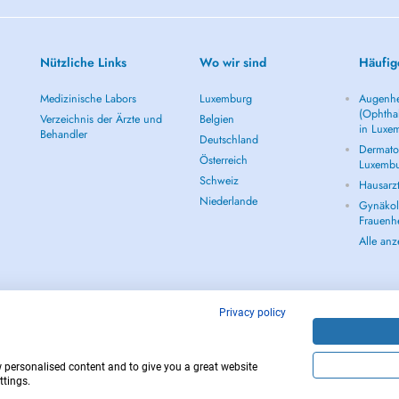
Nützliche Links
Wo wir sind
Häufig
Medizinische Labors
Luxemburg
Augenhe
(Ophtha
Verzeichnis der Ärzte und
Belgien
in Luxe
Behandler
Deutschland
Dermatol
Österreich
Luxemb
Schweiz
Hausarz
Niederlande
Gynäkolo
Frauenh
Alle an
Privacy policy
w personalised content and to give you a great website
Copyright © 
ttings.