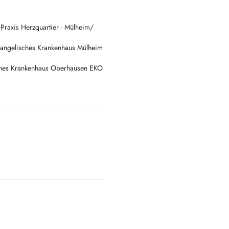
ure Monitoring
Praxis Herzquartier - Mülheim/
vangelisches Krankenhaus Mülheim
sches Krankenhaus Oberhausen EKO
-kekes/
sician of Herzquartier in
.de/herzquartier-muelheim/
e soin. Parcours de prévention.