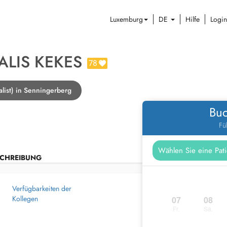
Luxemburg
DE
Hilfe
Login
ALIS KEKES
78
alist) in Senningerberg
Buc
Fü
CHREIBUNG
Verfügbarkeiten der
Kollegen
07
08
Fr.
Sa.