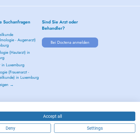
e Suchanfragen
Sind Sie Arzt oder
Behandler?
ilkunde
lmologie - Augenarzt)
Bei Doctena anmelden
mburg
ogie (Hautarzt) in
urg
t in Luxemburg
gie (Frauenarzt -
eilkunde) in Luxemburg
zeigen →
Accept all
Deny
Settings
2026 - DOCTENA S.A. 42, Rue de la Vallée, L-2661 Luxembourg