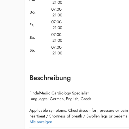
21:00
07:00-
Do.
21:00
07:00-
Fr.
21:00
07:00-
Sa.
21:00
07:00-
So.
21:00
Beschreibung
FindelMedic Cardiology Specialist
Languages: German, English, Greek
Applicable symptoms: Chest discomfort, pressure or pain /
heartbeat / Shortness of breath / Swollen legs or oedema 
Elevated cholesterol / Elevated blood pressure / Hormon
Alle anzeigen
Cardiac tests: Echocardiography, Stress Echocardiography