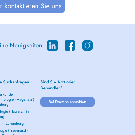
 kontaktieren Sie uns
eine Neuigkeiten
e Suchanfragen
Sind Sie Arzt oder
Behandler?
ilkunde
lmologie - Augenarzt)
Bei Doctena anmelden
mburg
ogie (Hautarzt) in
urg
t in Luxemburg
gie (Frauenarzt -