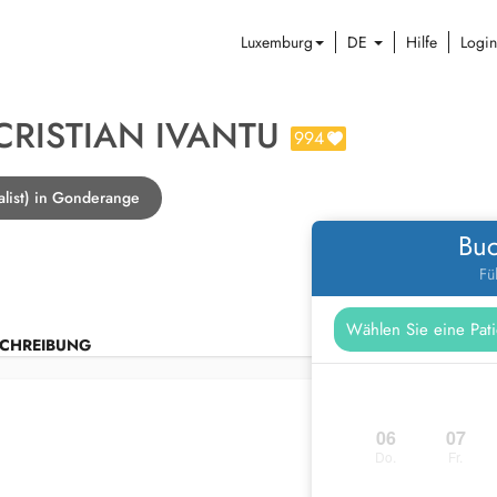
Luxemburg
DE
Hilfe
Login
-CRISTIAN IVANTU
994
alist) in Gonderange
Buc
Fü
CHREIBUNG
06
07
Do.
Fr.