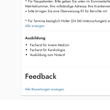
* Für Neupatienten: Bitte geben Sie unten im Kommentarfe
Matrikelnummer, Ihre vollständige Adresse, Ihre Krankenv
+ bitte bringen Sie eine Überweisung R1 für Berichte mit
* Für Termine bezüglich Holter (24 Std Untersuchungen) sow
Termine telefonisch ausmachen 26 78 01 32
Alle anzeigen
* Consultations werden direkt vor Ort bezahlt
Ausbildung
Facharzt für Innere Medizin
* Kinder ab 12 Jahre
Facharzt für Kardiologie
Ausbildung zum Notarzt
Feedback
Alle Bewertungen anzeigen