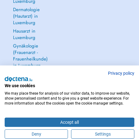
Luxemburg
Dermatologie
(Hautarzt) in
Luxemburg
Hausarzt in
Luxemburg
Gynäkologie
(Frauenarzt -
Frauenheilkunde)
in Luxemburg
Alle anzeigen →
Privacy policy
We use cookies
We may place these for analysis of our visitor data, to improve our website,
show personalised content and to give you a great website experience. For
more information about the cookies open the cookie manager settings.
IM NOTFALL WENDEN SIE SICH AN : 112
Copyright © 2026 - DOCTENA S.A. 42, Rue de la Vallée, L-2661 Luxembourg
Accept all
Deny
Settings
Buchen Sie einen Termin