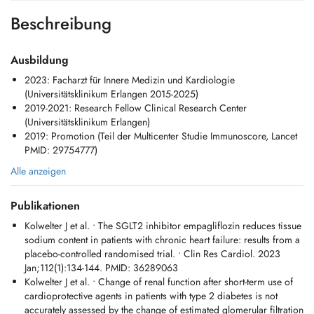
Beschreibung
Ausbildung
2023: Facharzt für Innere Medizin und Kardiologie
(Universitätsklinikum Erlangen 2015-2025)
2019-2021: Research Fellow Clinical Research Center
(Universitätsklinikum Erlangen)
2019: Promotion (Teil der Multicenter Studie Immunoscore, Lancet
PMID: 29754777)
Alle anzeigen
Publikationen
Kolwelter J et al. • The SGLT2 inhibitor empagliflozin reduces tissue
sodium content in patients with chronic heart failure: results from a
placebo-controlled randomised trial. • Clin Res Cardiol. 2023
Jan;112(1):134-144. PMID: 36289063
Kolwelter J et al. • Change of renal function after short-term use of
cardioprotective agents in patients with type 2 diabetes is not
accurately assessed by the change of estimated glomerular filtration