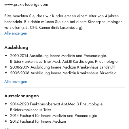
www.praxis-federiga.com
Bitte beachten Sie, dass wir Kinder erst ab einem Alter von 4 Jahren
behandeln. Bis dahin müssen Sie sich bei einem Kinderpneumologen
vorstellen (z.B. CHL Kannerklinik Luxembourg).
Veuillez noter que nous ne prenons en charge que les enfants âgés
Alle anzeigen
d'au moins 4 ans. Avant cet âge, vous devez consulter un
pneumologue pédiatrique (par exemple, la CHL Kannerklinik de
Ausbildung
Luxembourg).
2010-2014 Ausbildung Innere Medizin und Pneumologie,
Brüderkrankenhaus Trier Med. Abt.III Kardiologie, Pneumologie
2008-2009 Ausbildung Innere Medizin Krankenhaus Landstuhl
2005-2008 Ausbildung Innere Medizin Krankenhaus Birkenfeld
Alle anzeigen
Auszeichnungen
2014-2020 Funktionsoberarzt Abt.Med.3 Pneumologie
Brüderkrankenhaus Trier
2014 Facharzt für Innere Medizin und Pneumologie
2012 Facharzt für Innere Medizin