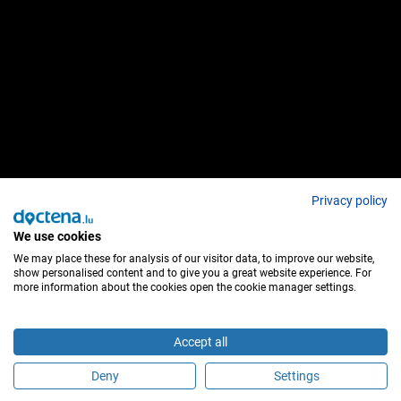
Privacy policy
We use cookies
We may place these for analysis of our visitor data, to improve our website,
show personalised content and to give you a great website experience. For
more information about the cookies open the cookie manager settings.
Accept all
Deny
Settings
Sind Sie dieser Behandler?