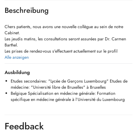
Beschreibung
Chers patients, nous avons une nouvelle collègue au sein de notre
Cabinet.
Les jeudis matins, les consultations seront assurées par Dr. Carmen
Barthel.
Les prises de rendez-vous s'effectuent actuellement sur le profil
Doctena de Dr. Senninger. Dr. Barthel sera aussi présente les lundis.
Alle anzeigen
Les rendez-vous pourront être pris sur le profil de Dr. Agostinucci.
Ausbildung
Dear patients, we have a new colleague in our practice. On Thursday
Etudes secondaires: "Lycée de Garçons Luxembourg" Etudes de
mornings, consultations are covered by Dr. Carmen Barthel.
médecine: "Université libre de Bruxelles" à Bruxelles
Appointments can be taken on Dr. Senninger's Doctena profile. Dr.
Belgique Spécialisation en médecine générale: Formation
Barthel will also be present on Mondays. Consultations can be booked
spécifique en médecine générale à l’Université du Luxembourg
on Dr. Agostinucci's profile.
-------------------------------------------------------------------------------------------------------------------------------
Feedback
- Consultations en médecine générale
- Renouvellement d'ordonnance