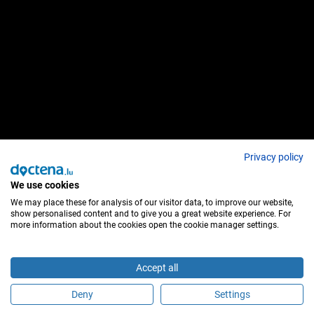
Privacy policy
We use cookies
We may place these for analysis of our visitor data, to improve our website,
show personalised content and to give you a great website experience. For
more information about the cookies open the cookie manager settings.
Accept all
Deny
Settings
Sind Sie dieser Behandler?