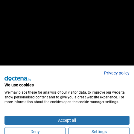
Privacy policy
We use cookies
We may place these for analysis of our visitor data, to improve our website,
show personalised content and to give you a great website experience. For
more information about the cookies open the cookie manager settings.
Accept all
Deny
Settings
Sind Sie dieser Behandler?