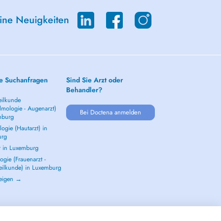
eine Neuigkeiten
e Suchanfragen
Sind Sie Arzt oder
Behandler?
ilkunde
lmologie - Augenarzt)
Bei Doctena anmelden
mburg
ogie (Hautarzt) in
urg
t in Luxemburg
gie (Frauenarzt -
eilkunde) in Luxemburg
zeigen →