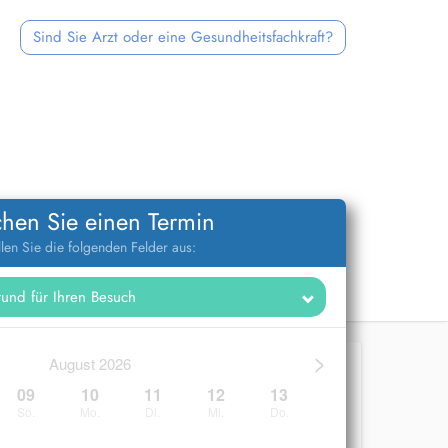
Sind Sie Arzt oder eine Gesundheitsfachkraft?
hen Sie einen Termin
llen Sie die folgenden Felder aus:
>
August 2026
09
10
11
12
13
So.
Mo.
Di.
Mi.
Do.