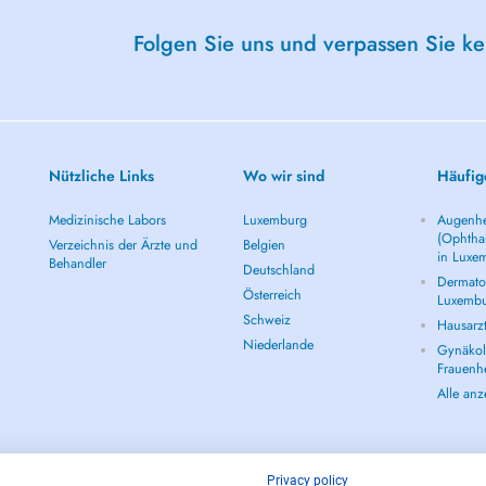
Folgen Sie uns und verpassen Sie k
Nützliche Links
Wo wir sind
Häufig
Medizinische Labors
Luxemburg
Augenhe
(Ophtha
Verzeichnis der Ärzte und
Belgien
in Luxe
Behandler
Deutschland
Dermatol
Österreich
Luxemb
Schweiz
Hausarz
Niederlande
Gynäkolo
Frauenh
Alle an
Privacy policy