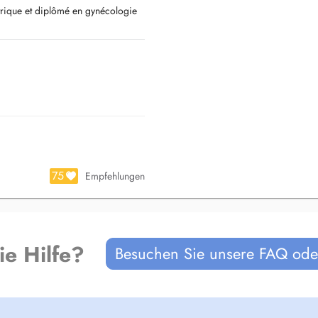
trique et diplômé en gynécologie
ecrétariat au 3ième étage de
75
Empfehlungen
ie Hilfe?
Besuchen Sie unsere FAQ oder