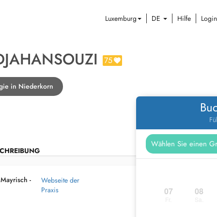
Luxemburg
DE
Hilfe
Login
 DJAHANSOUZI
75
gie in Niederkorn
Buc
Fü
CHREIBUNG
 Mayrisch -
Webseite der
Praxis
07
08
Fr.
Sa.