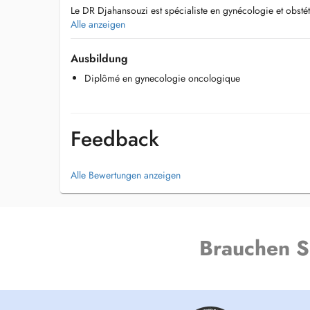
Le DR Djahansouzi est spécialiste en gynécologie et obsté
oncologique.
Alle anzeigen
Lors de votre rdv veuillez vous présenter directement au s
Ausbildung
l'hôpital du CHEM Niederkorn
Diplômé en gynecologie oncologique
Feedback
Alle Bewertungen anzeigen
Brauchen S