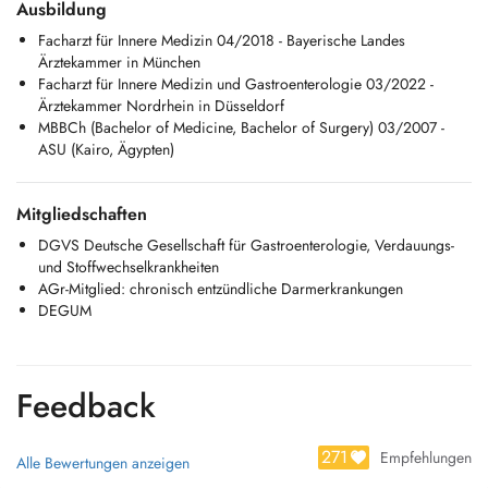
Ausbildung
Verdauungsstörungen
Facharzt für Innere Medizin 04/2018 - Bayerische Landes
- Behandlung von chronisch-entzündlichen Darmerkrankungen (Morbus
Ärztekammer in München
Crohn, Colitis ulcerosa)
Facharzt für Innere Medizin und Gastroenterologie 03/2022 -
- Ernährungsmedizinische Beratung bei Verdauungserkrankungen
Ärztekammer Nordrhein in Düsseldorf
MBBCh (Bachelor of Medicine, Bachelor of Surgery) 03/2007 -
Français Domaines de traitement / Prestations
ASU (Kairo, Ägypten)
- Diagnostic et traitement des maladies du système digestif
- Pathologies de lestomac et de lintestin (reflux, gastrite, syndrome de
Mitgliedschaften
lintestin irritable)
- Maladies du foie, de la vésicule biliaire et du pancréas
DGVS Deutsche Gesellschaft für Gastroenterologie, Verdauungs-
- Examens de prévention (notamment dépistage du cancer colorectal)
und Stoffwechselkrankheiten
- Bilan des douleurs abdominales et des troubles digestifs
AGr-Mitglied: chronisch entzündliche Darmerkrankungen
- Prise en charge des maladies inflammatoires chroniques de lintestin
DEGUM
(maladie de Crohn, rectocolite hémorragique)
- Conseil nutritionnel en lien avec les maladies digestives
English Areas of Treatment / Services
Feedback
- Diagnosis and treatment of digestive system diseases
271
- Stomach and intestinal disorders (e.g. reflux, gastritis, irritable bowel
Empfehlungen
Alle Bewertungen anzeigen
syndrome)