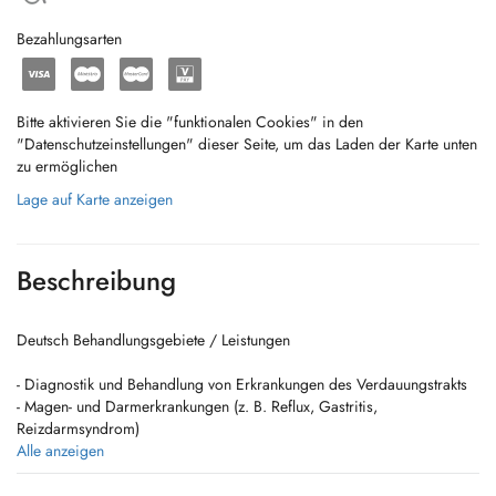
Bezahlungsarten
Bitte aktivieren Sie die "funktionalen Cookies" in den
"Datenschutzeinstellungen" dieser Seite, um das Laden der Karte unten
zu ermöglichen
Lage auf Karte anzeigen
Beschreibung
Deutsch Behandlungsgebiete / Leistungen
- Diagnostik und Behandlung von Erkrankungen des Verdauungstrakts
- Magen- und Darmerkrankungen (z. B. Reflux, Gastritis,
Reizdarmsyndrom)
- Leber-, Gallenblasen- und Bauchspeicheldrüsenerkrankungen
Alle anzeigen
- Vorsorgeuntersuchungen (z. B. Darmkrebsvorsorge)
- Abklärung von Bauchschmerzen, Blähungen und