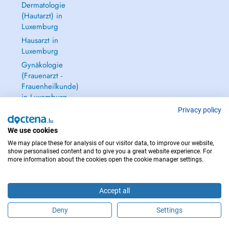
Dermatologie
(Hautarzt) in
Luxemburg
Hausarzt in
Luxemburg
Gynäkologie
(Frauenarzt -
Frauenheilkunde)
in Luxemburg
Alle anzeigen →
Privacy policy
We use cookies
We may place these for analysis of our visitor data, to improve our website,
show personalised content and to give you a great website experience. For
more information about the cookies open the cookie manager settings.
IM NOTFALL WENDEN SIE SICH AN : 112
Copyright © 2026 - DOCTENA S.A. 42, Rue de la Vallée, L-2661 Luxembourg
Accept all
Deny
Settings
Buchen Sie einen Termin