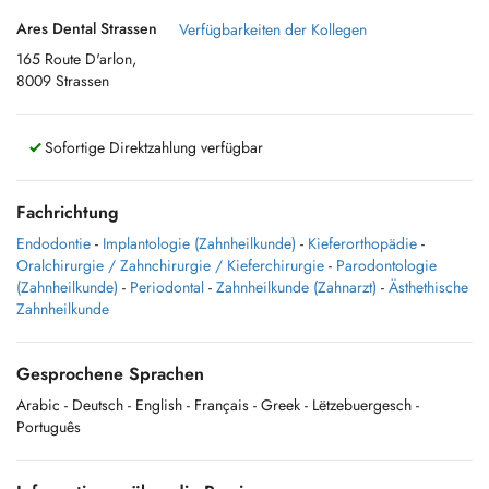
Ares Dental Strassen
Verfügbarkeiten der Kollegen
165 Route D'arlon,
8009 Strassen
Sofortige Direktzahlung verfügbar
Fachrichtung
Endodontie
-
Implantologie (Zahnheilkunde)
-
Kieferorthopädie
-
Oralchirurgie / Zahnchirurgie / Kieferchirurgie
-
Parodontologie
(Zahnheilkunde)
-
Periodontal
-
Zahnheilkunde (Zahnarzt)
-
Ästhethische
Zahnheilkunde
Gesprochene Sprachen
Arabic
- Deutsch
- English
- Français
- Greek
- Lëtzebuergesch
-
Português