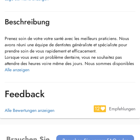
Beschreibung
Prenez soin de votre votre santé avec les meilleurs praticiens. Nous
avons réuni une équipe de dentistes généraliste et spécialiste pour
prendre soin de vous rapidement et efficacement.
Lorsque vous avez un problème dentaire, vous ne souhaitez pas
attendre des heures voire même des jours. Nous sommes disponibles
6 jours sur 7 et notre cabinet dentaire à Strassen vous accueillent
Alle anzeigen
rapidement. Nous avons sélectionné les meilleurs praticiens pour vous
offrir les meilleurs traitements au sein du même cabinet.
3 Places de Parking vous sont réservées.
Feedback
12
Empfehlungen
Alle Bewertungen anzeigen
Brauchen Sie