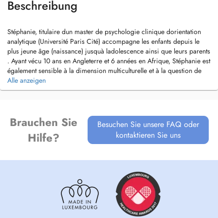
Beschreibung
Stéphanie, titulaire dun master de psychologie clinique dorientation
analytique (Université Paris Cité) accompagne les enfants depuis le
plus jeune âge (naissance) jusquà ladolescence ainsi que leurs parents
. Ayant vécu 10 ans en Angleterre et 6 années en Afrique, Stéphanie est
également sensible à la dimension multiculturelle et à la question de
lexpatriation.
Alle anzeigen
Enfin, elle est formée pour accompagner les traumatismes psychiques
(enfants victimes de violences, maltraitance, harcèlement scolaire).
Brauchen Sie
Besuchen Sie unsere FAQ oder
kontaktieren Sie uns
Hilfe?