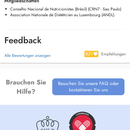
Mitgliedschaften
vos besoins, des macronutriments, vitamines et minéraux qui doivent
Conselho Nacional de Nutricionistas (Brèsil) (CRN7 - Sao Paulo)
faire partie de votre routine, selon vos préférences alimentaires) ;
Association Nationale de Diététicien au Luxembourg (ANDL)
- Orientation nutritionnelle pour les personnes pratiquants d'activité
physique en génerale ;
- Patients avec régimes spéciaux ;
Feedback
- Santé des femmes ;
- Santé de l'adolescent (prise en charge à partir de 14 ans);
- Santé des personnes âgées ;
821
Empfehlungen
Alle Bewertungen anzeigen
- Obésité, maladies cardiovasculaires, diabète, hypercholestérolémie
Brauchen Sie
Besuchen Sie unsere FAQ oder
kontaktieren Sie uns
Hilfe?