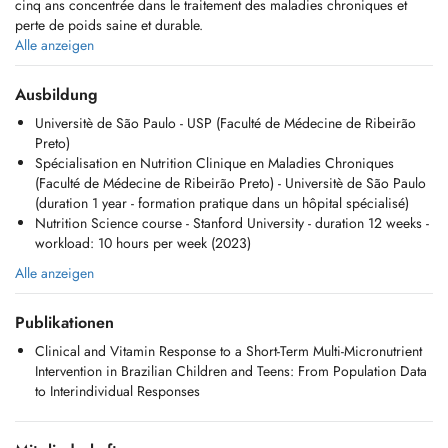
cinq ans concentrée dans le traitement des maladies chroniques et
perte de poids saine et durable.
Alle anzeigen
Spécialisée en Nutrition Clinique pour le traitement des maladies
chroniques (diabète, obésité, maladies cardio-vasculaires, oncologie
Ausbildung
post-traitement et rétablissement de l'état nutritionnel).
Universitè de São Paulo - USP (Faculté de Médecine de Ribeirão
Preto)
Expérience professionnelle avec traitement personnalisée en différents
Spécialisation en Nutrition Clinique en Maladies Chroniques
groupes :
(Faculté de Médecine de Ribeirão Preto) - Universitè de São Paulo
- Suivi nutritionnel individualisé avec plan alimentaire prescrit pour
(duration 1 year - formation pratique dans un hôpital spécialisé)
une adéquation du poids et de la composition corporelle en différents
Nutrition Science course - Stanford University - duration 12 weeks -
groupes
workload: 10 hours per week (2023)
- Anamnèse nutritionnelle et évaluation physique complète (méthode 1:
mesure de l'impédance bioélectrique - InBody avec analyse de la
Alle anzeigen
composition corporelle, analyse des masses grasses et maigres totales
et segmentaires, évaluation du niveau de graisse viscérale et des
Publikationen
contenus minéraux et protéiques du corps, méthode 2: plicométrie -
évaluation des plis cutanés et estimation de la graisse corporelle chez
Clinical and Vitamin Response to a Short‐Term Multi‐Micronutrient
les athlètes)
Intervention in Brazilian Children and Teens: From Population Data
to Interindividual Responses
(attention : je ne prescris pas de régimes restrictifs que peuvent
détériorer une relation saine et agréable avec la nourriture, J'ai élaboré
un plan alimentaire dans lequel vous aurez une base, en fonction de