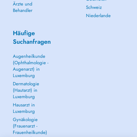
particulièrement aux personnes qui souhaitent :
Ärzte und
Schweiz
+ Agir rapidement et concrètement sur leurs objectifs
Behandler
+ Bénéficier d'un cadre stimulant et d'outils sur mesure
Niederlande
+ Maximiser leur potentiel dans un environnement professionnel ou
personnel exigeant.
Häufige
?? Vous ne savez pas quelle option choisir ?
Suchanfragen
Parlons-en lors d'une première séance consultation ou coaching en
Augenheilkunde
fonction de la durée dont vous avez envie (1h ou 1h30), nous
évaluerons ensemble ce qui vous conviendra le mieux pour la suite.
(Ophthalmologie -
Augenarzt) in
?? Vous souhaitez un coaching et ne trouvez pas un créneau qui vous
Luxemburg
agrée ?
Dermatologie
(Hautarzt) in
Contactez moi directement par email
michele.brabants@co3plus.lu
Luxemburg
ou téléphone +352 621 250 466
Hausarzt in
Luxemburg
CABINETS:
Gynäkologie
LUXEMBOURG
(Frauenarzt -
33, bvd Prince Henri
Frauenheilkunde)
L-1724 Luxembourg (centre).