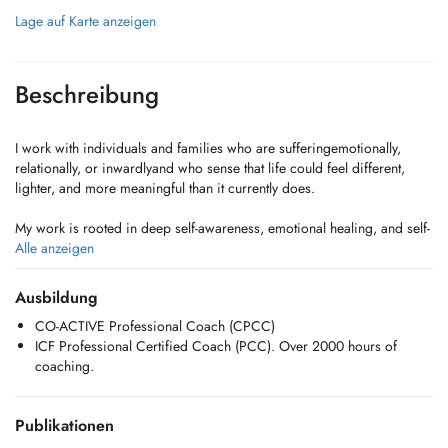
Lage auf Karte anzeigen
Beschreibung
I work with individuals and families who are sufferingemotionally,
relationally, or inwardlyand who sense that life could feel different,
lighter, and more meaningful than it currently does.
My work is rooted in deep self-awareness, emotional healing, and self-
integration. I support people in understanding the inner patterns that
Alle anzeigen
shape their pain, relationships, and parenting, and in gently
transforming these patterns rather than fighting or suppressing them.
Ausbildung
CO-ACTIVE Professional Coach (CPCC)
With extensive experience in coaching, personal development, and
ICF Professional Certified Coach (PCC). Over 2000 hours of
relational work, I help individuals reconnect with their inner strength,
coaching.
clarity, and capacity for love. With families and parents, I focus on
improving child-parent relationships by increasing emotional
attunement, presence, and conscious communicationcreating safer,
Publikationen
more loving environments for children to grow.