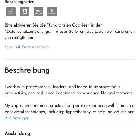
Bezahlungsarten
Bitte aktivieren Sie die "funktionalen Cookies" in den
"Datenschutzeinstellungen" dieser Seite, um das Laden der Karte unten
zu ermöglichen
Lage auf Karte anzeigen
Beschreibung
I work with professionals, leaders, and teams to improve focus,
productivity, and resilience in demanding work and life environments.
My approach combines practical corporate experience with structured
behavioral techniques, including hypnotherapy, to help individuals and
organizations address burnout, improve focus, and navigate complex
Alle anzeigen
professional and personal challenges.
Ausbildung
I deliver workshops for organizations on burnout prevention,