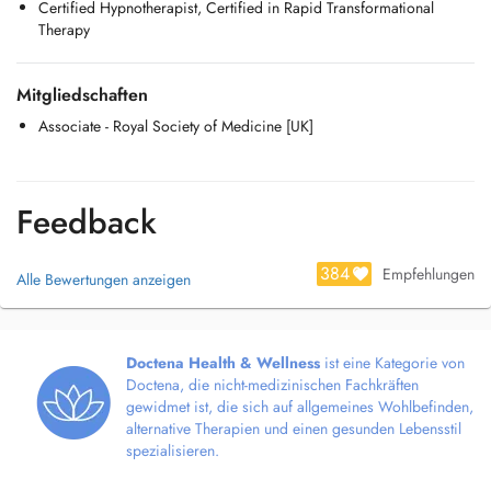
Certified Hypnotherapist, Certified in Rapid Transformational
productivity and leadership resilience. I also provide one-to-one
Therapy
support to professionals and couples, helping you clarify decisions,
strengthen relationships, and regain stability under pressure.
Mitgliedschaften
Associate - Royal Society of Medicine [UK]
Feedback
384
Empfehlungen
Alle Bewertungen anzeigen
Doctena Health & Wellness
ist eine Kategorie von
Doctena, die nicht-medizinischen Fachkräften
gewidmet ist, die sich auf allgemeines Wohlbefinden,
alternative Therapien und einen gesunden Lebensstil
spezialisieren.