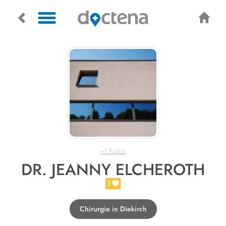
+1 Fotos
DR. JEANNY ELCHEROTH
1
Chirurgie in Diekirch