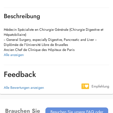
Beschreibung
Médecin Spécialiste en Chirurgie Générale (Chirurgie Digestive et
Hépatobiliaire)
-- General Surgery, especially Digestive, Pancreatic and Liver --
Diplômée de l'Université Libre de Bruxelles
Ancien Chef de Clinique des Hôpitaux de Paris
Experience : Bruxelles, Paris, Rotterdam, Londres
Alle anzeigen
Feedback
1
Empfehlung
Alle Bewertungen anzeigen
Brauchen Sie
Besuchen Sie unsere FAQ oder