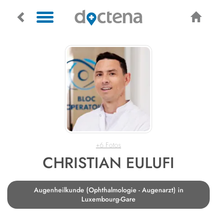
+6 Fotos
CHRISTIAN EULUFI
Augenheilkunde (Ophthalmologie - Augenarzt) in
Luxembourg-Gare