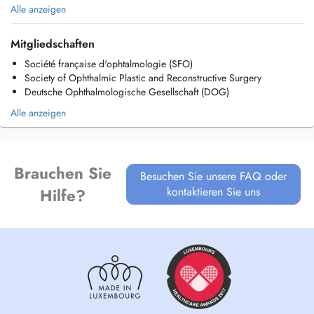
Pour tout type de CHIRURGIE n'hésitez pas de nous contacter par
Alle anzeigen
mail.
Mitgliedschaften
Rendez-vous pour les enfants à partir de 16 ans.
Société française d'ophtalmologie (SFO)
Tel +352 28 86 72
Society of Ophthalmic Plastic and Reconstructive Surgery
Mail:
contact@copp.lu
Deutsche Ophthalmologische Gesellschaft (DOG)
Alle anzeigen
Brauchen Sie
Besuchen Sie unsere FAQ oder
kontaktieren Sie uns
Hilfe?