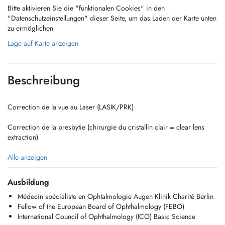
Bitte aktivieren Sie die "funktionalen Cookies" in den
"Datenschutzeinstellungen" dieser Seite, um das Laden der Karte unten
zu ermöglichen
Lage auf Karte anzeigen
Beschreibung
Correction de la vue au Laser (LASIK/PRK)
Correction de la presbytie (chirurgie du cristallin clair = clear lens
extraction)
Chirurgie de la cataracte
Alle anzeigen
Chirurgie esthétique et reconstructice des paupières
Ausbildung
Médecin spécialiste en Ophtalmologie Augen Klinik Charité Berlin
Botox
Fellow of the European Board of Ophthalmology (FEBO)
International Council of Ophthalmology (ICO) Basic Science