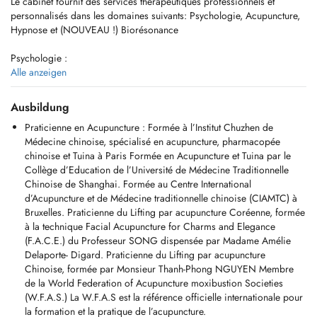
Le cabinet fournit des services thérapeutiques professionnels et
personnalisés dans les domaines suivants: Psychologie, Acupuncture,
Hypnose et (NOUVEAU !) Biorésonance
Psychologie :
Après un cursus universitaire et une quinzaine d'années d'expériences
Alle anzeigen
professionnelles en entreprises, notamment dans le domaine des
ressources humaines, mes compétences sont axées :
Ausbildung
- sur les troubles anxieux
Praticienne en Acupuncture : Formée à l’Institut Chuzhen de
- sur la dépression, le stress, le burn-out,
Médecine chinoise, spécialisé en acupuncture, pharmacopée
- les difficultés professionnelles et personnelles,
chinoise et Tuina à Paris Formée en Acupuncture et Tuina par le
- les traumatismes (agression, vol, maltraitance, etc.),
Collège d’Education de l’Université de Médecine Traditionnelle
- les difficultés relationnelles
Chinoise de Shanghai. Formée au Centre International
- la thérapie de couple (réconciliation, séparation, divorce).
d’Acupuncture et de Médecine traditionnelle chinoise (CIAMTC) à
- je pratique l'hypnose thérapeutique et l'EMDR.
Bruxelles. Praticienne du Lifting par acupuncture Coréenne, formée
à la technique Facial Acupuncture for Charms and Elegance
Acupuncture:
(F.A.C.E.) du Professeur SONG dispensée par Madame Amélie
- Acupuncture générale
Delaporte- Digard. Praticienne du Lifting par acupuncture
- Acupuncture de la douleur
Chinoise, formée par Monsieur Thanh-Phong NGUYEN Membre
- Acupuncture de la fertilité/obstétrique/gynécologie
de la World Federation of Acupuncture moxibustion Societies
- Acupuncture esthétique
(W.F.A.S.) La W.F.A.S est la référence officielle internationale pour
- Insomnies/anxiété/stress
la formation et la pratique de l’acupuncture.
- Cupping therapy/ventouses