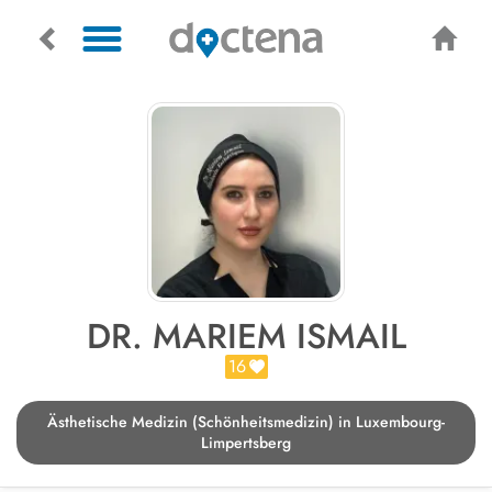
DR. MARIEM ISMAIL
16
Ästhetische Medizin (Schönheitsmedizin) in Luxembourg-
Limpertsberg