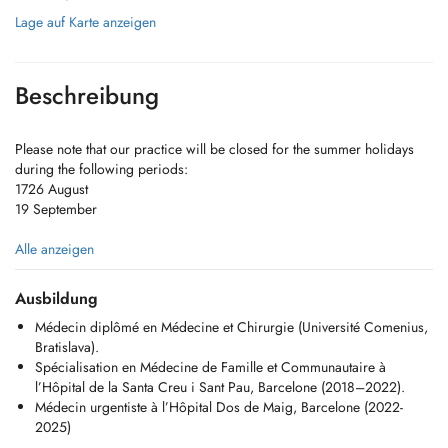
Lage auf Karte anzeigen
Beschreibung
Please note that our practice will be closed for the summer holidays
during the following periods:
1726 August
19 September
Chers Patients,
Alle anzeigen
Je suis médecin généraliste et je propose une prise en charge
Ausbildung
médicale complète pour les adultes et les enfants. Mon activité est
Médecin diplômé en Médecine et Chirurgie (Université Comenius,
centrée sur la médecine préventive, la prise en charge des maladies
Bratislava).
aiguës et chroniques, ainsi que sur des soins personnalisés.
Spécialisation en Médecine de Famille et Communautaire à
l’Hôpital de la Santa Creu i Sant Pau, Barcelone (2018–2022).
Les consultations sont disponibles en anglais, français, espagnol et
Médecin urgentiste à l’Hôpital Dos de Maig, Barcelone (2022-
italien.
2025)