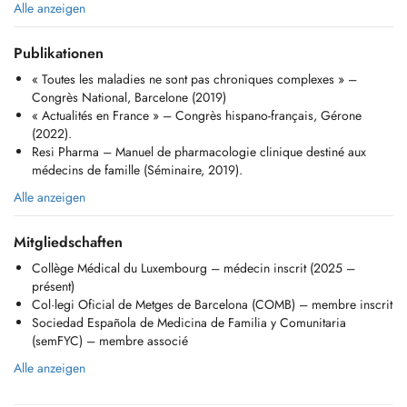
Ponctualité et annulations:
Alle anzeigen
Merci d'arriver quelques minutes avant l'heure de votre rendez-vous et
de vous munir de votre carte CNS ainsi que d'une pièce d'identité
Publikationen
valide.
« Toutes les maladies ne sont pas chroniques complexes » –
Tout rendez-vous manqué ou annulé moins de 24 heures à l'avance
Congrès National, Barcelone (2019)
pourra faire l'objet de frais d'annulation, non remboursés par la CNS.
« Actualités en France » – Congrès hispano-français, Gérone
(2022).
Si vous devez annuler votre rendez-vous dans les 4 heures précédant
Resi Pharma – Manuel de pharmacologie clinique destiné aux
l'heure prévue en raison d'une urgence, merci d'envoyer un e-mail à
médecins de famille (Séminaire, 2019).
info@agclinic.lu
en précisant le motif.
Alle anzeigen
Honoraires:
Les honoraires sont fixés conformément à la tarification officielle de la
Mitgliedschaften
CNS. Un supplément (CP1) peut être appliqué dans certaines
Collège Médical du Luxembourg – médecin inscrit (2025 –
situations, par exemple lorsqu'un retard entraîne une consultation plus
présent)
longue ou plus complexe.
Col·legi Oficial de Metges de Barcelona (COMB) – membre inscrit
Sociedad Española de Medicina de Familia y Comunitaria
Merci de votre compréhension et de votre coopération.
(semFYC) – membre associé
........................................................................................................
..........................
Alle anzeigen
English