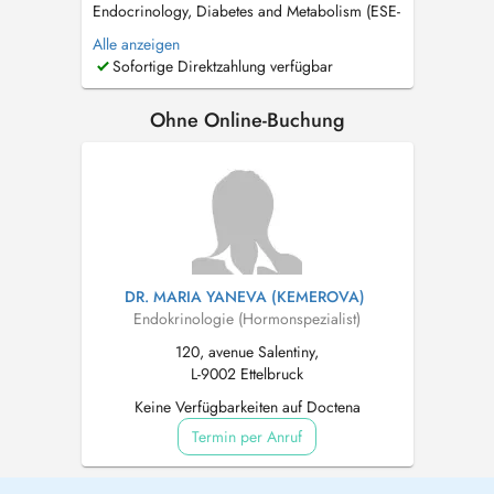
Endocrinology, Diabetes and Metabolism (ESE-
UEMS) - Centre Universitaire du Diabète et de
Alle anzeigen
ses Complications / Service d'Endocrinologie,
Sofortige Direktzahlung verfügbar
APHP CHU Lariboisière, Paris - Centre
Hospitalier de Luxembourg (CHL), Luxembourg
Ohne Online-Buchung
- Institut National de Diabétologie N.C....
DR. MARIA YANEVA (KEMEROVA)
Endokrinologie (Hormonspezialist)
120, avenue Salentiny,
L-9002 Ettelbruck
Keine Verfügbarkeiten auf Doctena
Termin per Anruf