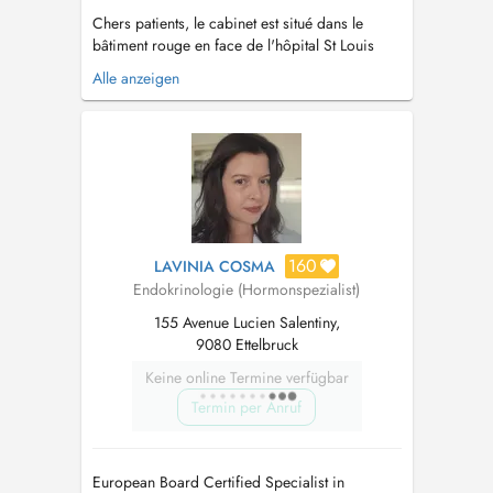
Chers patients, le cabinet est situé dans le
bâtiment rouge en face de l'hôpital St Louis
(CHdN) à Ettelbruck. Les coordonnées sont les
Alle anzeigen
suivantes: 155 Avenue L. Salentiny, tél 26 81 30
40, fax 26 81 30 41. Une fois sur place, les
collègues du secrétariat vous guideront. Si
vous êtes un nouveau patie...
160
LAVINIA COSMA
Endokrinologie (Hormonspezialist)
155 Avenue Lucien Salentiny,
9080 Ettelbruck
Keine online Termine verfügbar
Termin per Anruf
European Board Certified Specialist in