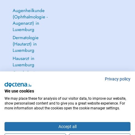
Augenheilkunde
(Ophthalmologie -
Augenarzt) in
Luxemburg
Dermatologie
(Hautarzt) in
Luxemburg
Hausarzt in
Luxemburg
Gynäkologie
(Frauenarzt -
Privacy policy
Frauenheilkunde)
We use cookies
in Luxemburg
We may place these for analysis of our visitor data, to improve our website,
Alle anzeigen →
show personalised content and to give you a great website experience. For
more information about the cookies open the cookie manager settings.
Accept all
IM NOTFALL WENDEN SIE SICH AN : 112