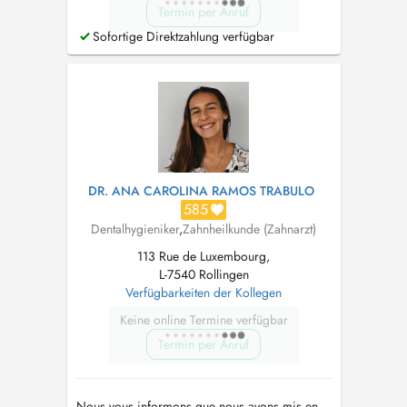
Termin per Anruf
Sofortige Direktzahlung verfügbar
DR. ANA CAROLINA RAMOS TRABULO
585
Dentalhygieniker
,
Zahnheilkunde (Zahnarzt)
113 Rue de Luxembourg,
L-7540 Rollingen
Verfügbarkeiten der Kollegen
Keine online Termine verfügbar
Termin per Anruf
Nous vous informons que nous avons mis en