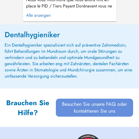
place le PID / Tiers Payant Dorénavant vous ne
payerez plus que la part non pris en charge par
Alle anzeigen
la CNS Traitements: - Consultation d'évaluation
- Urgence (Dent Cassé, Douleur, Abcès) -
Détartrage (Nettoyage) - Obturation Dentaire
Dentalhygieniker
(Carie) - Extraction D...
Ein Dentalhygieniker spezialisiert sich auf präventive Zahnmedizin,
führt Behandlungen im Mundraum durch, um orale Störungen zu
verhindern und zu behandeln und optimale Mundgesundheit zu
gewährleisten. Sie arbeiten eng mit Zahnärzten, dentalen Fachärzten
sowie Ärzten in Stomatologie und Mundchirurgie zusammen, um eine
umfassende Versorgung sicherzustellen.
Brauchen Sie
Besuchen Sie unsere FAQ oder
kontaktieren Sie uns
Hilfe?