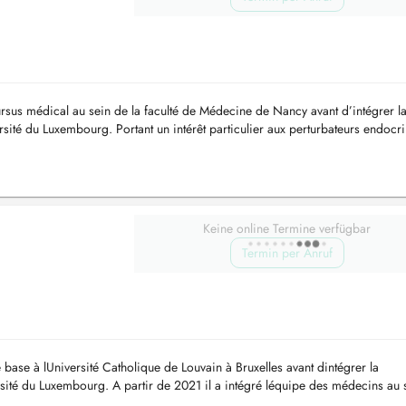
us médical au sein de la faculté de Médecine de Nancy avant d’intégrer l
sité du Luxembourg. Portant un intérêt particulier aux perturbateurs endocri
en son p...
Keine online Termine verfügbar
Termin per Anruf
base à lUniversité Catholique de Louvain à Bruxelles avant dintégrer la
sité du Luxembourg. A partir de 2021 il a intégré léquipe des médecins au 
 particul...