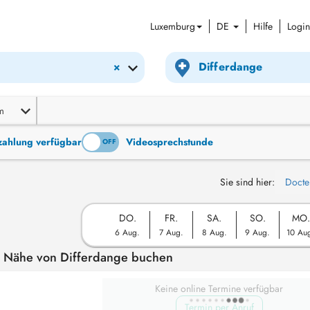
Luxemburg
DE
Hilfe
Login
×
m
tzahlung verfügbar
Videosprechstunde
ON
OFF
Sie sind hier:
Docte
DO.
FR.
SA.
SO.
MO.
6 Aug.
7 Aug.
8 Aug.
9 Aug.
10 Au
r Nähe von Differdange buchen
Keine online Termine verfügbar
Termin per Anruf