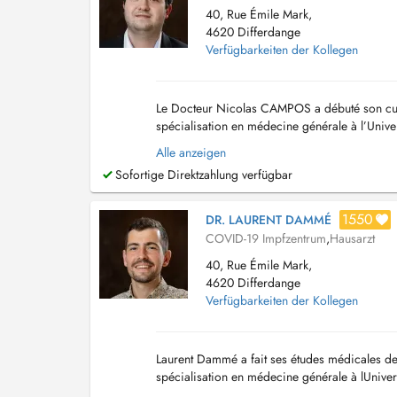
40, Rue Émile Mark,
4620 Differdange
Verfügbarkeiten der Kollegen
Le Docteur Nicolas CAMPOS a débuté son curs
spécialisation en médecine générale à l’Univer
il réalise un double cursus afin de mener à bi
Alle anzeigen
Sofortige Direktzahlung verfügbar
1550
DR. LAURENT DAMMÉ
COVID-19 Impfzentrum
,
Hausarzt
40, Rue Émile Mark,
4620 Differdange
Verfügbarkeiten der Kollegen
Laurent Dammé a fait ses études médicales de 
spécialisation en médecine générale à lUniver
Centre Médical de Differdange, Ayant un attrait