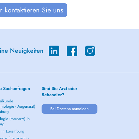
 kontaktieren Sie uns
eine Neuigkeiten
e Suchanfragen
Sind Sie Arzt oder
Behandler?
ilkunde
lmologie - Augenarzt)
Bei Doctena anmelden
mburg
ogie (Hautarzt) in
urg
t in Luxemburg
gie (Frauenarzt -