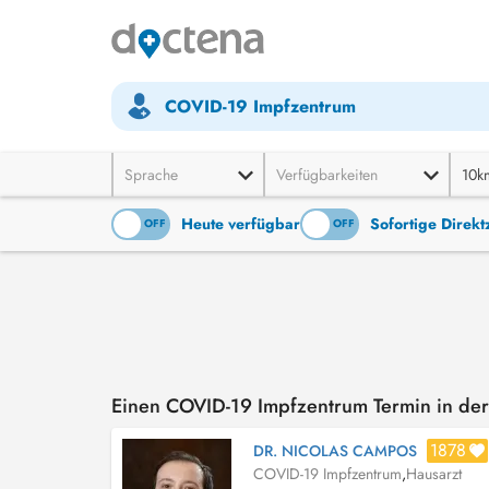
COVID-19 Impfzentrum
Sprache
Verfügbarkeiten
10k
Heute verfügbar
Sofortige Direk
ON
OFF
ON
OFF
Einen COVID-19 Impfzentrum Termin in de
1878
DR. NICOLAS CAMPOS
COVID-19 Impfzentrum
,
Hausarzt