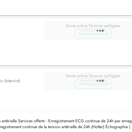
Keine online Termine verfügbar
Termin per Anruf
Keine online Termine verfügbar
n (Internist)
Termin per Anruf
 artérielle Services offerts : Enregistrement ECG continue de 24h par enreg
gistrement continue de la tension artérielle de 24h (Holter) Échographie (