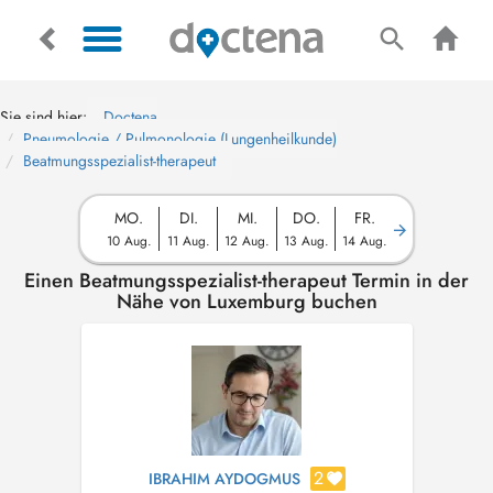
Sie sind hier:
Doctena
Pneumologie / Pulmonologie (Lungenheilkunde)
Beatmungsspezialist-therapeut
MO.
DI.
MI.
DO.
FR.
10 Aug.
11 Aug.
12 Aug.
13 Aug.
14 Aug.
Einen Beatmungsspezialist-therapeut Termin in der
Nähe von Luxemburg buchen
2
IBRAHIM AYDOGMUS