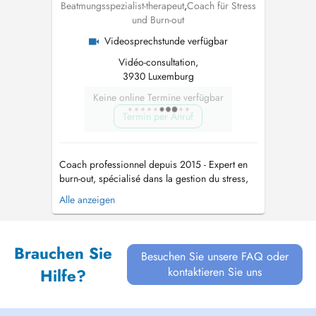
Beatmungsspezialist-therapeut
,
Coach für Stress
und Burn-out
Videosprechstunde verfügbar
Vidéo-consultation,
3930 Luxemburg
Keine online Termine verfügbar
Termin per Anruf
Coach professionnel depuis 2015 - Expert en
burn-out, spécialisé dans la gestion du stress,
Préparateur mental (notamment pour les
Alle anzeigen
sportifs de haut niveau), Conférencier et coach
en entreprise. J'accompagne les personnes en
situation de stress intense, de burn-out, de
Brauchen Sie
fatigue chronique ou de pert...
Besuchen Sie unsere FAQ oder
kontaktieren Sie uns
Hilfe?