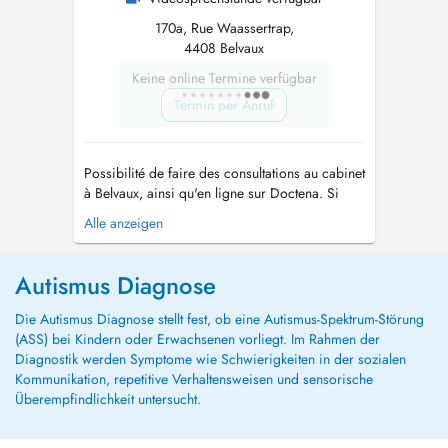
170a, Rue Waassertrap,
4408 Belvaux
Keine online Termine verfügbar
Termin per Anruf
Possibilité de faire des consultations au cabinet
à Belvaux, ainsi qu'en ligne sur Doctena. Si
vous vous rendez au cabinet, il y a des places
Alle anzeigen
gratuites dans la rue en utilisant le disque bleu.
Psychologue clinicienne diplômée, je propose
des diagnostiques ainsi qu'un
Autismus Diagnose
accompagnement personnalisé ...
Die Autismus Diagnose stellt fest, ob eine Autismus-Spektrum-Störung
(ASS) bei Kindern oder Erwachsenen vorliegt. Im Rahmen der
Diagnostik werden Symptome wie Schwierigkeiten in der sozialen
Kommunikation, repetitive Verhaltensweisen und sensorische
Überempfindlichkeit untersucht.