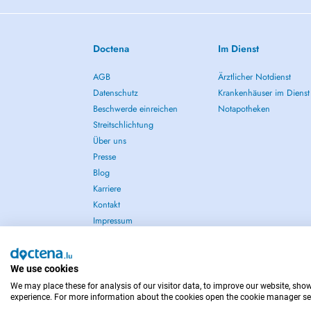
Doctena
Im Dienst
AGB
Ärztlicher Notdienst
Datenschutz
Krankenhäuser im Dienst
Beschwerde einreichen
Notapotheken
Streitschlichtung
Über uns
Presse
Blog
Karriere
Kontakt
Impressum
We use cookies
We may place these for analysis of our visitor data, to improve our website, sho
IM NOTFALL WENDEN SIE SICH AN : 112
experience. For more information about the cookies open the cookie manager se