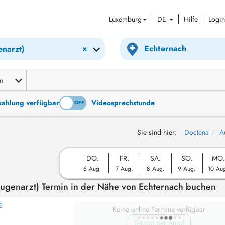
Luxemburg
DE
Hilfe
Login
×
narzt)
m
tzahlung verfügbar
Videosprechstunde
ON
OFF
Sie sind hier:
Doctena
A
DO.
FR.
SA.
SO.
MO.
6 Aug.
7 Aug.
8 Aug.
9 Aug.
10 Au
ugenarzt) Termin in der Nähe von Echternach buchen
E
Keine online Termine verfügbar
Termin per Anruf