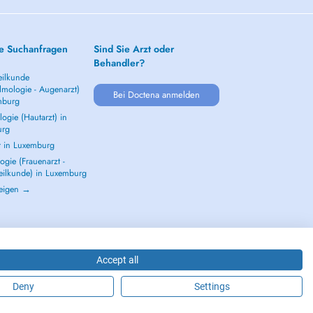
e Suchanfragen
Sind Sie Arzt oder
Behandler?
ilkunde
lmologie - Augenarzt)
Bei Doctena anmelden
mburg
ogie (Hautarzt) in
urg
t in Luxemburg
gie (Frauenarzt -
eilkunde) in Luxemburg
zeigen →
Accept all
Deny
Settings
2026 - DOCTENA S.A. 42, Rue de la Vallée, L-2661 Luxembourg