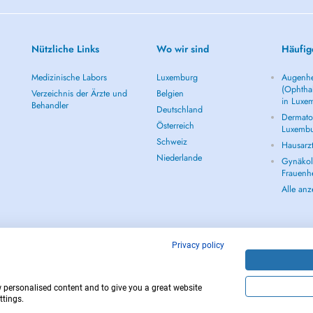
Nützliche Links
Wo wir sind
Häufig
Medizinische Labors
Luxemburg
Augenhe
(Ophtha
Verzeichnis der Ärzte und
Belgien
in Luxe
Behandler
Deutschland
Dermatol
Österreich
Luxemb
Schweiz
Hausarz
Niederlande
Gynäkolo
Frauenh
Alle an
Privacy policy
w personalised content and to give you a great website
Copyright © 
ttings.