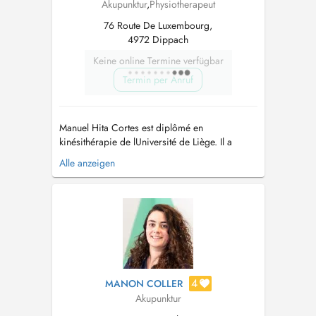
Akupunktur
,
Physiotherapeut
76 Route De Luxembourg,
4972 Dippach
Keine online Termine verfügbar
Termin per Anruf
Manuel Hita Cortes est diplômé en
kinésithérapie de lUniversité de Liège. Il a
validé son doctorat en Médecine traditionnelle
Alle anzeigen
chinoise et pratique cette discipline depuis
plus de 20 ans. Il est directeur de lEurope
Shanghai College of Traditionnal Chinese
Medecine à Bruxelles, où il enseigne égale...
4
MANON COLLER
Akupunktur