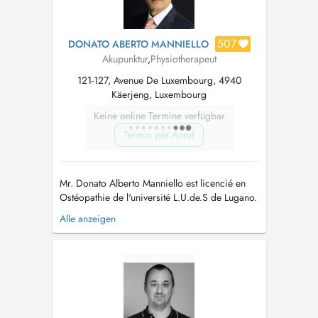
507
DONATO ABERTO MANNIELLO
Akupunktur
,
Physiotherapeut
121-127, Avenue De Luxembourg, 4940
Käerjeng, Luxembourg
Keine online Termine verfügbar
Termin per Anruf
Mr. Donato Alberto Manniello est licencié en
Ostéopathie de l'université L.U.de.S de Lugano.
Sa philosophie pour traiter le patient dans sa
Alle anzeigen
globalité, réveille tres tôt son intéret pour les
différentes Médecines Alternatives et décide de
les étudier et de les pratiquer de maniere
exhaustive. Il fa...