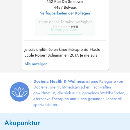
152 Rue De Soleuvre,
4487 Belvaux
Verfügbarkeiten der Kollegen
Keine online Termine verfügbar
Termin per Anruf
Je suis diplômée en kinésithérapie de lHaute
Ecole Robert Schuman en 2017. Je me suis
spécialisée en thérapie manuelle à Gembloux.
Alle anzeigen
Jai validé son doctorat en Médecine
traditionnelle chinoise de lEurope Shangai of
Traditionnal Chinese Medecine et jai fait une
Doctena Health & Wellness
ist eine Kategorie von
formation pour accompagner la femme...
Doctena, die nicht-medizinischen Fachkräften
gewidmet ist, die sich auf allgemeines Wohlbefinden,
alternative Therapien und einen gesunden Lebensstil
spezialisieren.
Akupunktur