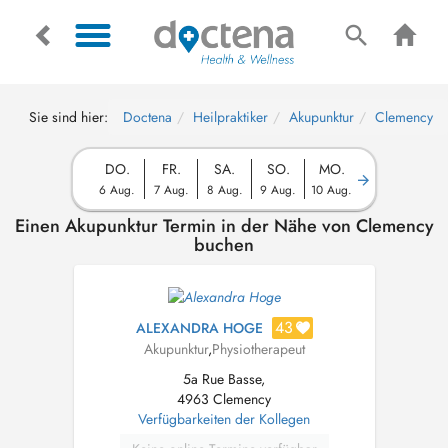
Sie sind hier:
Doctena
Heilpraktiker
Akupunktur
Clemency
DO.
FR.
SA.
SO.
MO.
6 Aug.
7 Aug.
8 Aug.
9 Aug.
10 Aug.
Einen Akupunktur Termin in der Nähe von Clemency
buchen
43
ALEXANDRA HOGE
Akupunktur
,
Physiotherapeut
5a Rue Basse,
4963 Clemency
Verfügbarkeiten der Kollegen