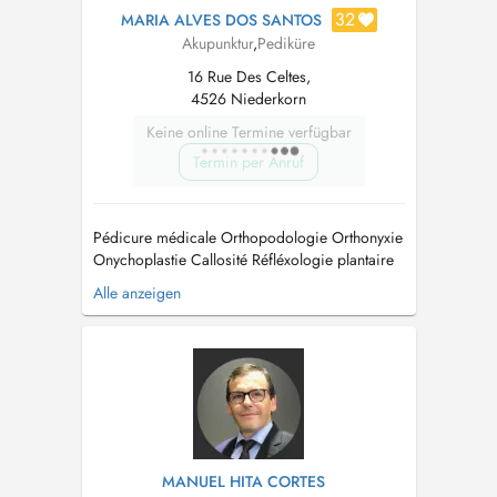
32
MARIA ALVES DOS SANTOS
Akupunktur
,
Pediküre
16 Rue Des Celtes,
4526 Niederkorn
Keine online Termine verfügbar
Termin per Anruf
Pédicure médicale Orthopodologie Orthonyxie
Onychoplastie Callosité Réfléxologie plantaire
Massages circulatoire Drainage lymphatique
Alle anzeigen
Energie Chinoises Acupuncture non invasive
Auricolothérapie Soins Visage...
MANUEL HITA CORTES