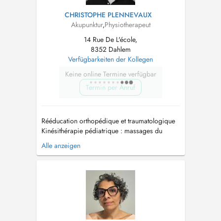
CHRISTOPHE PLENNEVAUX
Akupunktur
,
Physiotherapeut
14 Rue De L'école,
8352 Dahlem
Verfügbarkeiten der Kollegen
Keine online Termine verfügbar
Termin per Anruf
Rééducation orthopédique et traumatologique
Kinésithérapie pédiatrique : massages du
bébé, torticolis,... Kinésithérapie gériatrique
Alle anzeigen
Kinésithérapie sportive Drainage lymphatique
manuel Kinésithérapie respiratoire Depuis
Janvier 2025, DA (Doctorat en Acupuncture)
Europe Shanghai College of Tr...