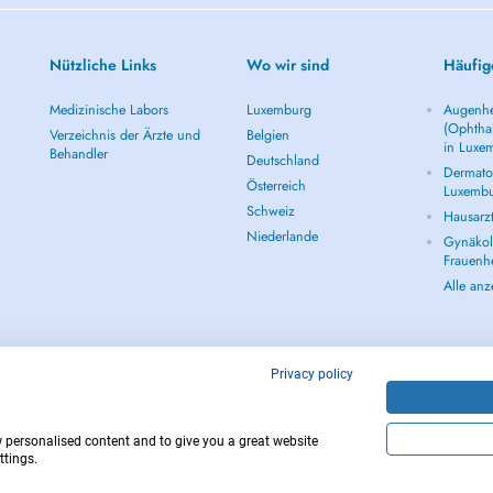
Nützliche Links
Wo wir sind
Häufig
Medizinische Labors
Luxemburg
Augenhe
(Ophtha
Verzeichnis der Ärzte und
Belgien
in Luxe
Behandler
Deutschland
Dermatol
Österreich
Luxemb
Schweiz
Hausarz
Niederlande
Gynäkolo
Frauenh
Alle an
Privacy policy
w personalised content and to give you a great website
Copyright © 
ttings.