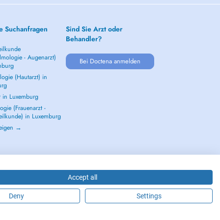
e Suchanfragen
Sind Sie Arzt oder
Behandler?
ilkunde
lmologie - Augenarzt)
Bei Doctena anmelden
mburg
ogie (Hautarzt) in
urg
t in Luxemburg
gie (Frauenarzt -
eilkunde) in Luxemburg
zeigen →
Accept all
Deny
Settings
2026 - DOCTENA S.A. 42, Rue de la Vallée, L-2661 Luxembourg