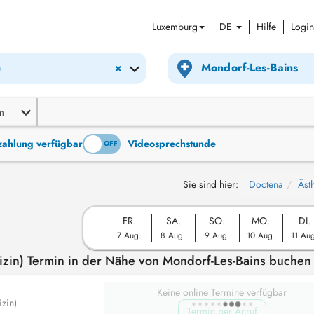
Luxemburg
DE
Hilfe
Login
×
)
m
tzahlung verfügbar
Videosprechstunde
ON
OFF
Sie sind hier:
Doctena
Äst
FR.
SA.
SO.
MO.
DI.
7 Aug.
8 Aug.
9 Aug.
10 Aug.
11 Au
izin) Termin in der Nähe von Mondorf-Les-Bains buchen
Keine online Termine verfügbar
zin)
Termin per Anruf