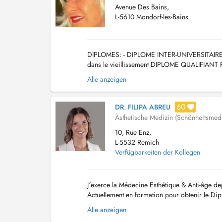
Avenue Des Bains,
L-5610 Mondorf-les-Bains
DIPLOMES: - DIPLOME INTER-UNIVERSITAIR
dans le vieillissement DIPLOME QUALIF
FRANCAIS - Diplôme du Collège National de M
Alle anzeigen
60
DR. FILIPA ABREU
Ästhetische Medizin (Schönheitsmedi
10, Rue Enz,
L-5532 Remich
Verfügbarkeiten der Kollegen
J´exerce la Médecine Esthétique & Anti-âge de
Actuellement en formation pour obtenir le Dip
pratique comprend les actes suivants : - É...
Alle anzeigen