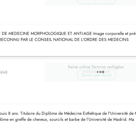
E DE MEDECINE MORPHOLOGIQUE ET ANTI-AGE Image corporelle et prév
IANT RECONNU PAR LE CONSEIL NATIONAL DE L'ORDRE DES MEDECINS
édecine Esthéti...
Keine online Termine verfügbar
zin)
Termin per Anruf
puis 8 ans. Titulaire du Diplôme de Médecine Esthétique de l'Université de
lôme en greffe de cheveux, sourcils et barbe de l'Université de Madrid. Ma