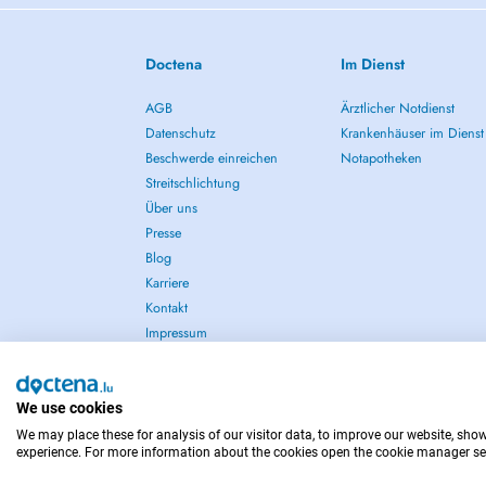
Doctena
Im Dienst
AGB
Ärztlicher Notdienst
Datenschutz
Krankenhäuser im Dienst
Beschwerde einreichen
Notapotheken
Streitschlichtung
Über uns
Presse
Blog
Karriere
Kontakt
Impressum
We use cookies
We may place these for analysis of our visitor data, to improve our website, sho
IM NOTFALL WENDEN SIE SICH AN : 112
experience. For more information about the cookies open the cookie manager se