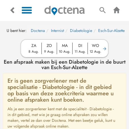
U bent hier:
Doctena
Internist
Diabetologie
Esch-Sur-Alzette
ZA
ZO
MA
DI
WO
8 Aug.
9 Aug.
10 Aug.
11 Aug.
12 Aug.
Een afspraak maken bij een Diabetologie in de buurt
van Esch-Sur-Alzette
Er is geen zorgverlener met de
specialisatie - Diabetologie - in dit gebied
op basis van deze zoekcriteria waarmee u
online afspraken kunt boeken.
Als je een zorgverlener kent met de specialiteit - Diabetologie -
in dit gebied, met wie je graag online afspraken zou willen
maken, vertel ze dan over Doctena. Met een beetje geluk, kunt u
uw volgende afspraak online maken.