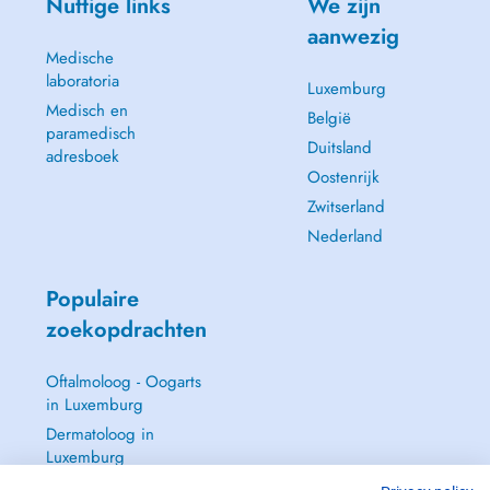
Nuttige links
We zijn
aanwezig
Medische
laboratoria
Luxemburg
Medisch en
België
paramedisch
Duitsland
adresboek
Oostenrijk
Zwitserland
Nederland
Populaire
zoekopdrachten
Oftalmoloog - Oogarts
in Luxemburg
Dermatoloog in
Luxemburg
Huisarts in Luxemburg