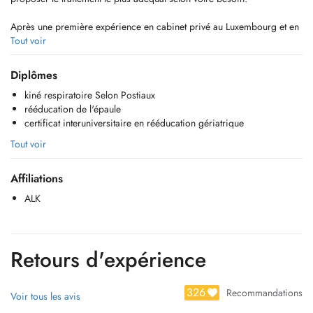
Après une première expérience en cabinet privé au Luxembourg et en
Belgique, je rejoins l'hôpital d'Arlon et Virton pour une expérience
Tout voir
pluridisciplinaire en revalidation et en tant que responsable d'équipe.
En 2020, je rejoins Claudine Stoffel dans son cabinet à Saeul.
Diplômes
En parallèle, en septembre 2021, je travaille au Parc du 3ième Age
kiné respiratoire Selon Postiaux
(maison de soins) à Bertrange jusque décembre 2023.
rééducation de l'épaule
certificat interuniversitaire en rééducation gériatrique
En octobre 2023 Claudine Stoffel m'honore de sa confiance en me
proposant de reprendre son cabinet.
Tout voir
Affiliations
ALK
Retours d'expérience
326
Recommandations
Voir tous les avis